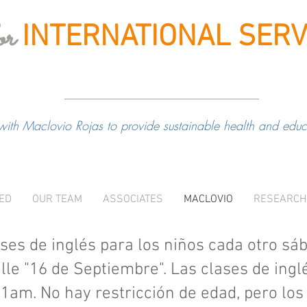
or
INTERNATIONAL
SERV
with Maclovio Rojas to provide sustainable health and educa
VED
OUR TEAM
ASSOCIATES
MACLOVIO
RESEARCH
es de inglés para los niños cada otro sáb
alle "16 de Septiembre". Las clases de ing
11am. No hay restricción de edad, pero l