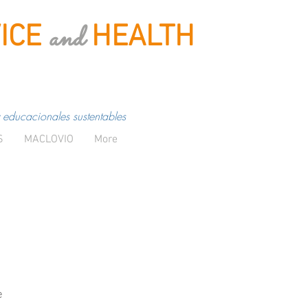
and
ICE
HEALTH
 educacionales sustentables
S
MACLOVIO
More
e